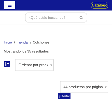
Catálogo
Saltar
al
contenido
Inicio
\
Tienda
\
Colchones
Mostrando los 35 resultados
¡Oferta!