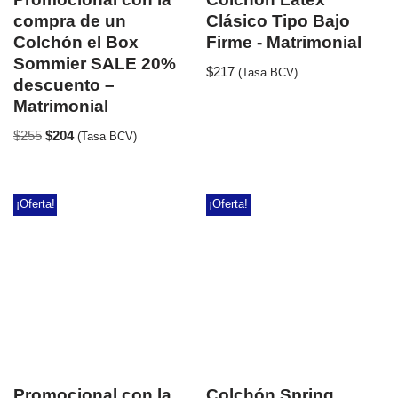
compra de un
Clásico Tipo Bajo
Colchón el Box
Firme - Matrimonial
Sommier SALE 20%
$
217
(Tasa BCV)
descuento –
Matrimonial
$
255
$
204
(Tasa BCV)
¡Oferta!
¡Oferta!
Promocional con la
Colchón Spring