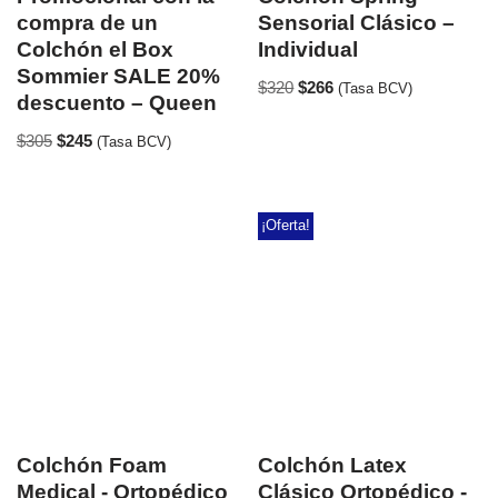
compra de un
Sensorial Clásico –
Colchón el Box
Individual
Sommier SALE 20%
$
320
$
266
(Tasa BCV)
descuento – Queen
$
305
$
245
(Tasa BCV)
¡Oferta!
Colchón Foam
Colchón Latex
Medical - Ortopédico
Clásico Ortopédico -