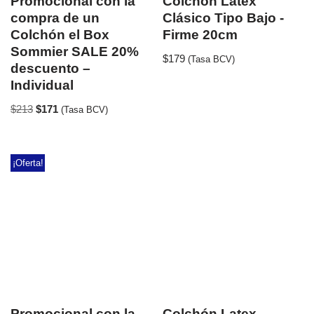
Promocional con la
Colchón Latex
compra de un
Clásico Tipo Bajo -
Colchón el Box
Firme 20cm
Sommier SALE 20%
$
179
(Tasa BCV)
descuento –
Individual
$
213
$
171
(Tasa BCV)
¡Oferta!
Promocional con la
Colchón Latex