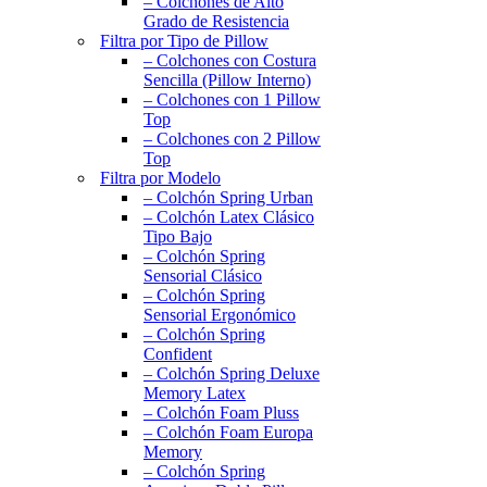
– Colchones de Alto
Grado de Resistencia
Filtra por Tipo de Pillow
– Colchones con Costura
Sencilla (Pillow Interno)
– Colchones con 1 Pillow
Top
– Colchones con 2 Pillow
Top
Filtra por Modelo
– Colchón Spring Urban
– Colchón Latex Clásico
Tipo Bajo
– Colchón Spring
Sensorial Clásico
– Colchón Spring
Sensorial Ergonómico
– Colchón Spring
Confident
– Colchón Spring Deluxe
Memory Latex
– Colchón Foam Pluss
– Colchón Foam Europa
Memory
– Colchón Spring