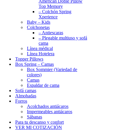
American Doble Pillow
Top Memory
– Colchón Spring
Xperience
Baby – Kids
Colchonetas
– Antiescaras
– Plegable multiuso y sofá
cama
Línea médical
Línea Hotelera
Topper Pillows
Box Spring – Camas
Box Sommier (Variedad de
colores)
Camas
Espaldar de cama
Sofá camas
Almohadas
Forros
Acolchados antiácaros
Impermeables antiácaros
Sábanas
Para tu descanso y confort
VER MI COTIZACIÓN