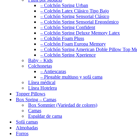
– Colchón Spring Urban
– Colchón Latex Clásico Tipo Bajo
– Colchón Spring Sensorial Clásico
– Colchón Spring Sensorial Ergonómico
– Colchón Spring Confident
– Colchón Spring Deluxe Memory Latex
– Colchón Foam Pluss
– Colchón Foam Europa Memory
– Colchón Spring American Doble Pillow Top 
– Colchón Spring Xperience
Baby – Kids
Colchonetas
– Antiescaras
– Plegable multiuso y sofá cama
Línea médical
Línea Hotelera
Topper Pillows
Box Spring – Camas
Box Sommier (Variedad de colores)
Camas
Espaldar de cama
Sofá camas
Almohadas
Forros