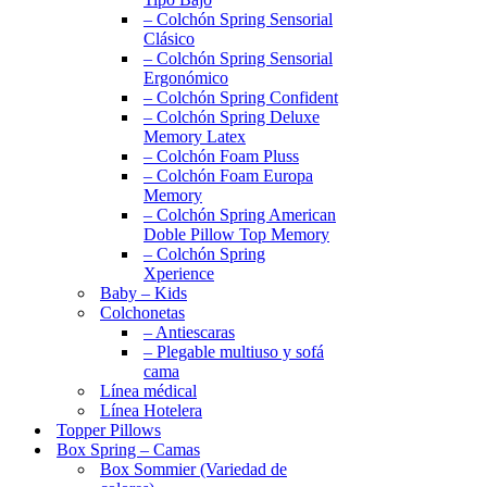
– Colchón Spring Sensorial
Clásico
– Colchón Spring Sensorial
Ergonómico
– Colchón Spring Confident
– Colchón Spring Deluxe
Memory Latex
– Colchón Foam Pluss
– Colchón Foam Europa
Memory
– Colchón Spring American
Doble Pillow Top Memory
– Colchón Spring
Xperience
Baby – Kids
Colchonetas
– Antiescaras
– Plegable multiuso y sofá
cama
Línea médical
Línea Hotelera
Topper Pillows
Box Spring – Camas
Box Sommier (Variedad de