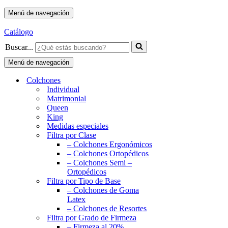
Menú de navegación
Catálogo
Buscar...
Menú de navegación
Colchones
Individual
Matrimonial
Queen
King
Medidas especiales
Filtra por Clase
– Colchones Ergonómicos
– Colchones Ortopédicos
– Colchones Semi –
Ortopédicos
Filtra por Tipo de Base
– Colchones de Goma
Latex
– Colchones de Resortes
Filtra por Grado de Firmeza
– Firmeza al 20%