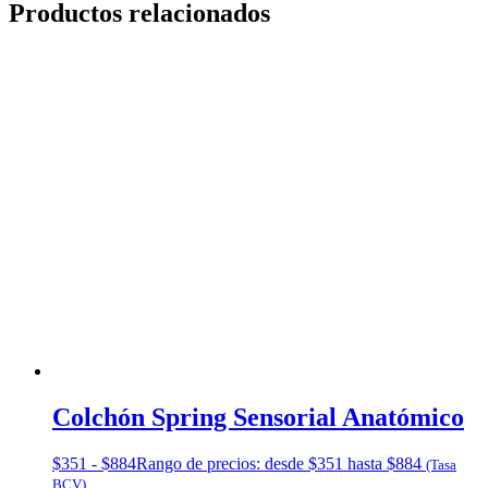
Productos relacionados
Colchón Spring Sensorial Anatómico
$
351
-
$
884
Rango de precios: desde $351 hasta $884
(Tasa
BCV)