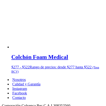
Colchón Foam Medical
$
277
-
$
522
Rango de precios: desde $277 hasta $522
(Tasa
BCV)
Nosotros
Calidad y Garantía
Instagram
Facebook
Contacto
Corporación Colvenca Bec C.A J-308352560