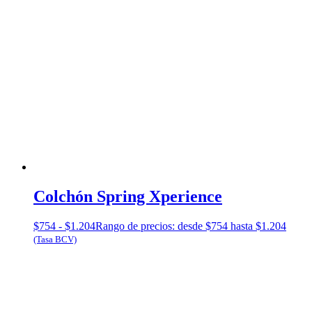
Colchón Spring Xperience
$
754
-
$
1.204
Rango de precios: desde $754 hasta $1.204
(Tasa BCV)