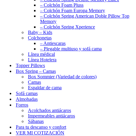
– Colchón Foam Pluss
– Colchón Foam Europa Memory
– Colchón Spring American Doble Pillow Top
Memory
– Colchón Spring Xperience
Baby – Kids
Colchonetas
– Antiescaras
– Plegable multiuso y sofá cama
Línea médical
Línea Hotelera
Topper Pillows
Box Spring – Camas
Box Sommier (Variedad de colores)
Camas
Espaldar de cama
Sofá camas
Almohadas
Forros
Acolchados antiácaros
Impermeables antiácaros
Sábanas
Para tu descanso y confort
VER MI COTIZACIÓN