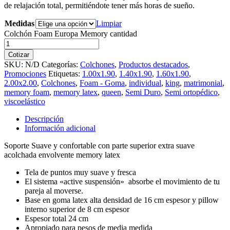
de relajación total, permitiéndote tener más horas de sueño.
Medidas
Limpiar
Colchón Foam Europa Memory cantidad
Cotizar
SKU:
N/D
Categorías:
Colchones
,
Productos destacados
,
Promociones
Etiquetas:
1.00x1.90
,
1.40x1.90
,
1.60x1.90
,
2.00x2.00
,
Colchones
,
Foam - Goma
,
individual
,
king
,
matrimonial
,
memory foam
,
memory latex
,
queen
,
Semi Duro
,
Semi ortopédico
,
viscoelástico
Descripción
Información adicional
Soporte Suave y confortable con parte superior extra suave
acolchada envolvente memory latex
Tela de puntos muy suave y fresca
El sistema «active suspensión» absorbe el movimiento de tu
pareja al moverse.
Base en goma latex alta densidad de 16 cm espesor y pillow
interno superior de 8 cm espesor
Espesor total 24 cm
Apropiado para pesos de media medida