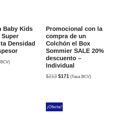
n Baby Kids
Promocional con la
 Super
compra de un
lta Densidad
Colchón el Box
spesor
Sommier SALE 20%
descuento –
 BCV)
Individual
$
213
$
171
(Tasa BCV)
¡Oferta!