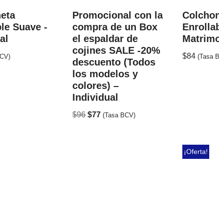
eta
Promocional con la
Colcho
ble Suave -
compra de un Box
Enrolla
al
el espaldar de
Matrimo
cojines SALE -20%
$
84
BCV)
(Tasa 
descuento (Todos
los modelos y
colores) –
Individual
$
96
$
77
(Tasa BCV)
¡Oferta!