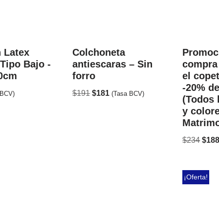
 Latex
Colchoneta
Promoci
Tipo Bajo -
antiescaras – Sin
compra
20cm
forro
el cope
-20% d
$
191
$
181
 BCV)
(Tasa BCV)
(Todos 
y color
Matrimo
$
234
$
18
¡Oferta!