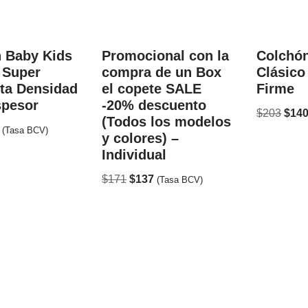
 Baby Kids
Promocional con la
Colchón
 Super
compra de un Box
Clásico
lta Densidad
el copete SALE
Firme
spesor
-20% descuento
$
203
$
14
(Todos los modelos
(Tasa BCV)
y colores) –
Individual
$
171
$
137
(Tasa BCV)