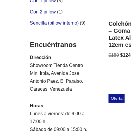
Con 1 pillow
(3)
Con 2 pillow
(1)
Sencilla (pillow interno)
(9)
Colchón
– Goma
Latex A
Encuéntranos
12cm e
$
150
$
124
Dirección
Showroom Tienda Centro
Mini Irbia, Avenida José
Antonio Paez, El Paraiso.
Caracas. Venezuela
¡Oferta!
Horas
Lunes a viernes: de 9:00 a
17:00 h.
Sábado de 09:00 a 15:00 h.