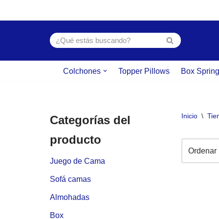
Saltar
al
contenido
Colchones
Topper Pillows
Box Sprin
Inicio
\
Tie
Categorías del
producto
Juego de Cama
Sofá camas
Almohadas
Box