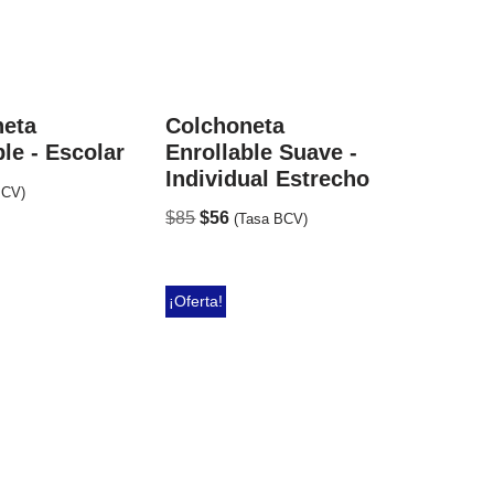
neta
Colchoneta
ble - Escolar
Enrollable Suave -
Individual Estrecho
BCV)
$
85
$
56
(Tasa BCV)
¡Oferta!