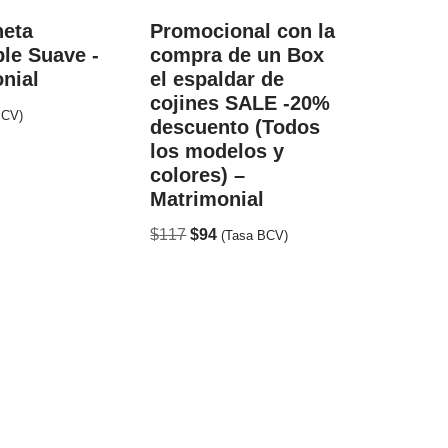
neta
Promocional con la
ble Suave -
compra de un Box
nial
el espaldar de
cojines SALE -20%
BCV)
descuento (Todos
los modelos y
colores) –
Matrimonial
$
117
$
94
(Tasa BCV)