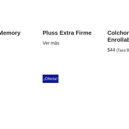
 Memory
Pluss Extra Firme
Colcho
Enrolla
Ver más
$
44
(Tasa 
¡Oferta!