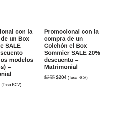
onal con la
Promocional con la
 de un Box
compra de un
te SALE
Colchón el Box
escuento
Sommier SALE 20%
los modelos
descuento –
es) –
Matrimonial
nial
$
255
$
204
(Tasa BCV)
8
(Tasa BCV)