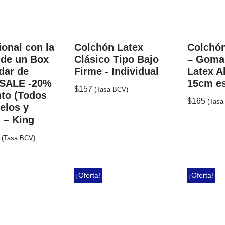
onal con la
Colchón Latex
Colchó
de un Box
Clásico Tipo Bajo
– Goma
dar de
Firme - Individual
Latex A
 SALE -20%
15cm e
$
157
(Tasa BCV)
to (Todos
$
165
(Tasa
elos y
) – King
(Tasa BCV)
¡Oferta!
¡Oferta!