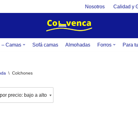
Nosotros
Calidad y 
g – Camas
Sofá camas
Almohadas
Forros
Para t
nda
\
Colchones