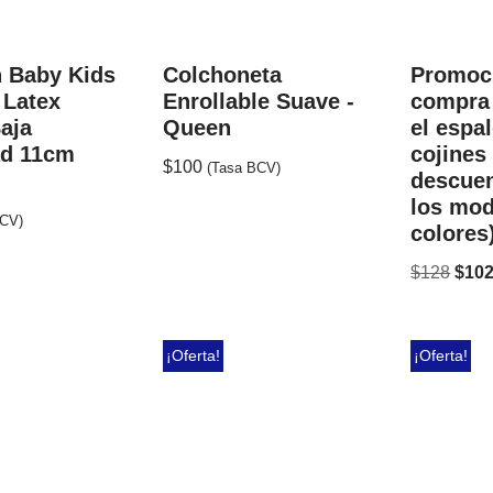
 Baby Kids
Colchoneta
Promoci
 Latex
Enrollable Suave -
compra
aja
Queen
el espa
ad 11cm
cojines
$
100
(Tasa BCV)
descuen
los mod
BCV)
colores
$
128
$
10
¡Oferta!
¡Oferta!