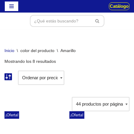
Catálogo
Saltar
al
contenido
Inicio
\
color del producto
\
Amarillo
Mostrando los 8 resultados
¡Oferta!
¡Oferta!