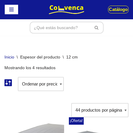
Catálogo
Saltar
al
contenido
Inicio
\
Espesor del producto
\
12 cm
Mostrando los 4 resultados
¡Oferta!