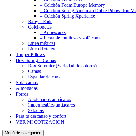
– Colchón Foam Europa Memory
– Colchón Spring American Doble Pillow Top 
– Colchón Spring Xperience
Baby – Kids
Colchonetas
– Antiescaras
– Plegable multiuso y sofá cama
Línea médical
Línea Hotelera
Topper Pillows
Box Spring – Camas
Box Sommier (Variedad de colores)
Camas
Espaldar de cama
Sofá camas
Almohadas
Forros
Acolchados antiácaros
Impermeables antiácaros
Sábanas
Para tu descanso y confort
VER MI COTIZACIÓN
Menú de navegación