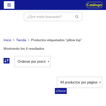
Catálogo
Saltar
al
contenido
Inicio
\
Tienda
\
Productos etiquetados “pillow top”
Mostrando los 4 resultados
¡Oferta!