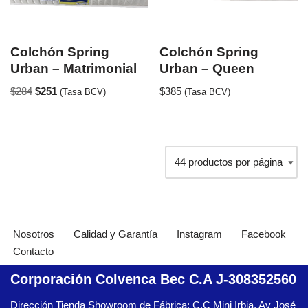
Colchón Spring
Colchón Spring
Urban – Matrimonial
Urban – Queen
$
284
$
251
$
385
(Tasa BCV)
(Tasa BCV)
Nosotros
Calidad y Garantía
Instagram
Facebook
Contacto
Corporación Colvenca Bec C.A J-308352560
Dirección Tienda Showroom de Fábrica: C.C Mini Irbia, Av José