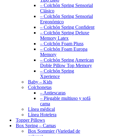
– Colchón Spring Sensorial
Clásico
– Colchón Spring Sensorial
Ergonómico
– Colchón Spring Confident
– Colchón Spring Deluxe
Memory Latex
– Colchón Foam Pluss
– Colchón Foam Europa
Memory
– Colchón Spring American
Doble Pillow Top Memory
– Colchón Spring
Xperience
Baby – Kids
Colchonetas
– Antiescaras
– Plegable multiuso y sofá
cama
Línea médical
Línea Hotelera
Topper Pillows
Box Spring – Camas
Box Sommier (Variedad de