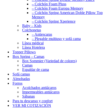
– Colchón Foam Pluss
– Colchón Foam Europa Memory
– Colchón Spring American Doble Pillow Top
Memory
– Colchón Spring Xperience
Baby – Kids
Colchonetas
– Antiescaras
– Plegable multiuso y sofá cama
Línea médical
Línea Hotelera
Topper Pillows
Box Spring – Camas
Box Sommier (Variedad de colores)
Camas
Espaldar de cama
Sofá camas
Almohadas
Forros
Acolchados antiácaros
Impermeables antiácaros
Sábanas
Para tu descanso y confort
VER MI COTIZACIÓN