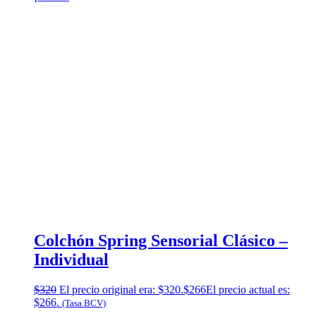
Colchón Spring Sensorial Clásico –
Individual
$
320
El precio original era: $320.
$
266
El precio actual es:
$266.
(Tasa BCV)