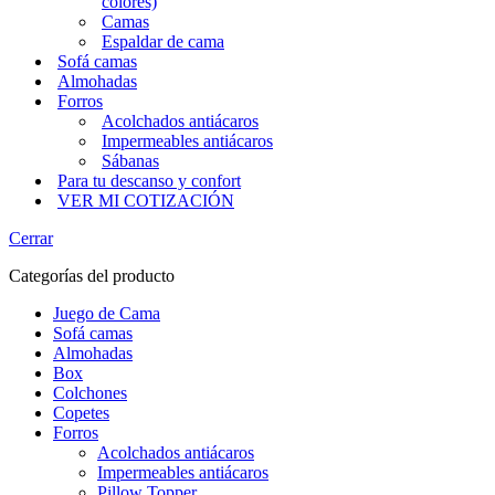
colores)
Camas
Espaldar de cama
Sofá camas
Almohadas
Forros
Acolchados antiácaros
Impermeables antiácaros
Sábanas
Para tu descanso y confort
VER MI COTIZACIÓN
Cerrar
Categorías del producto
Juego de Cama
Sofá camas
Almohadas
Box
Colchones
Copetes
Forros
Acolchados antiácaros
Impermeables antiácaros
Pillow Topper