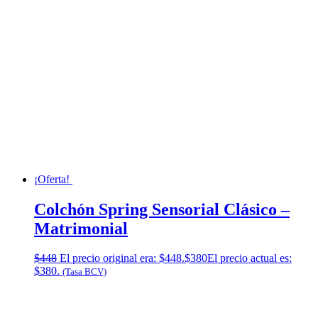
¡Oferta!
Colchón Spring Sensorial Clásico –
Matrimonial
$
448
El precio original era: $448.
$
380
El precio actual es:
$380.
(Tasa BCV)