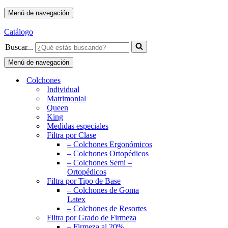
Menú de navegación
Catálogo
Buscar...
Menú de navegación
Colchones
Individual
Matrimonial
Queen
King
Medidas especiales
Filtra por Clase
– Colchones Ergonómicos
– Colchones Ortopédicos
– Colchones Semi –
Ortopédicos
Filtra por Tipo de Base
– Colchones de Goma
Latex
– Colchones de Resortes
Filtra por Grado de Firmeza
– Firmeza al 20%