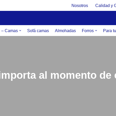
Nosotros
Calidad y 
g – Camas
Sofá camas
Almohadas
Forros
Para t
 importa al momento de