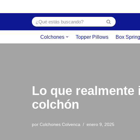
Saltar
al
contenido
Colchones
Topper Pillows
Box Sprin
Lo que realmente
colchón
por
Colchones Colvenca
enero 9, 2025