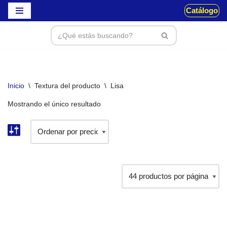
Catálogo
Saltar
al
contenido
Inicio
\
Textura del producto
\
Lisa
Mostrando el único resultado