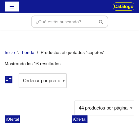
Catálogo
Saltar
al
contenido
Inicio
\
Tienda
\
Productos etiquetados “copetes”
Mostrando los 16 resultados
¡Oferta!
¡Oferta!