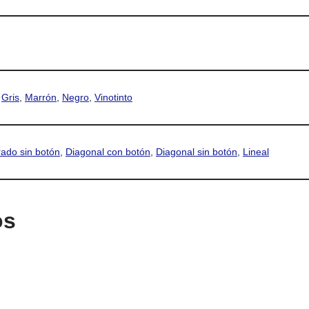
,
Gris
,
Marrón
,
Negro
,
Vinotinto
ado sin botón
,
Diagonal con botón
,
Diagonal sin botón
,
Lineal
os