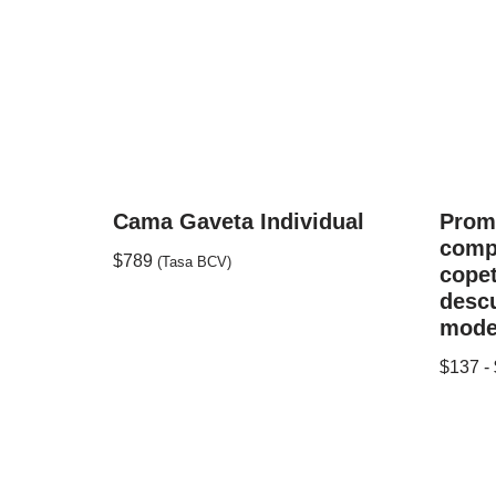
Cama Gaveta Individual
Prom
comp
$
789
(Tasa BCV)
cope
descu
model
$
137
-