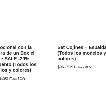
ocional con la
Set Cojines – Espald
ra de un Box el
(Todos los modelos 
te SALE -20%
colores)
ento (Todos los
$
96
-
$
191
(Tasa BCV)
os y colores)
$
290
(Tasa BCV)