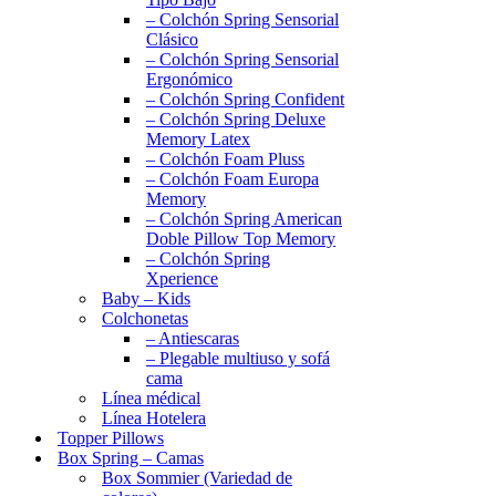
– Colchón Spring Sensorial
Clásico
– Colchón Spring Sensorial
Ergonómico
– Colchón Spring Confident
– Colchón Spring Deluxe
Memory Latex
– Colchón Foam Pluss
– Colchón Foam Europa
Memory
– Colchón Spring American
Doble Pillow Top Memory
– Colchón Spring
Xperience
Baby – Kids
Colchonetas
– Antiescaras
– Plegable multiuso y sofá
cama
Línea médical
Línea Hotelera
Topper Pillows
Box Spring – Camas
Box Sommier (Variedad de