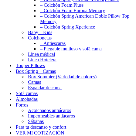
– Colchón Foam Pluss
– Colchón Foam Europa Memory
– Colchón Spring American Doble Pillow Top
Memory
– Colchón Spring Xperience
Baby – Kids
Colchonetas
– Antiescaras
– Plegable multiuso y sofá cama
Línea médical
Línea Hotelera
Topper Pillows
Box Spring – Camas
Box Sommier (Variedad de colores)
Camas
Espaldar de cama
Sofá camas
Almohadas
Forros
Acolchados antiácaros
Impermeables antiácaros
Sábanas
Para tu descanso y confort
VER MI COTIZACIÓN