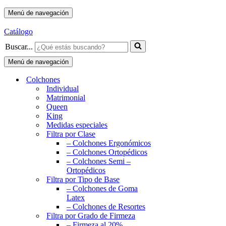
Menú de navegación
Catálogo
Buscar...
Menú de navegación
Colchones
Individual
Matrimonial
Queen
King
Medidas especiales
Filtra por Clase
– Colchones Ergonómicos
– Colchones Ortopédicos
– Colchones Semi –
Ortopédicos
Filtra por Tipo de Base
– Colchones de Goma
Latex
– Colchones de Resortes
Filtra por Grado de Firmeza
– Firmeza al 20%