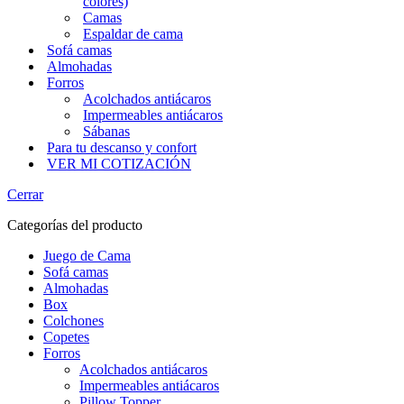
colores)
Camas
Espaldar de cama
Sofá camas
Almohadas
Forros
Acolchados antiácaros
Impermeables antiácaros
Sábanas
Para tu descanso y confort
VER MI COTIZACIÓN
Cerrar
Categorías del producto
Juego de Cama
Sofá camas
Almohadas
Box
Colchones
Copetes
Forros
Acolchados antiácaros
Impermeables antiácaros
Pillow Topper