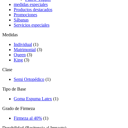
medidas especiales
Productos destacados
Promociones
Sábanas
Servicios especiales
Medidas
Individual
(1)
Matrimonial
(3)
Queen
(3)
King
(3)
Clase
Semi Ortopédico
(1)
Tipo de Base
Goma Espuma Latex
(1)
Grado de Firmeza
Firmeza al 40%
(1)
Durabilidad (Resitencia al Impacto)