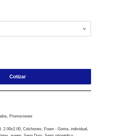
Cotizar
ados
,
Promociones
0
,
2.00x2.00
,
Colchones
,
Foam - Goma
,
individual
,
latex
,
queen
,
Semi Duro
,
Semi ortopédico
,