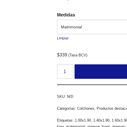
Medidas
Limpiar
$
339
(Tasa BCV)
SKU:
N/D
Categorías:
Colchones
,
Productos destac
Etiquetas:
1.00x1.90
,
1.40x1.90
,
1.60x1.9
king
,
matrimonial
,
memory foam
,
memory 