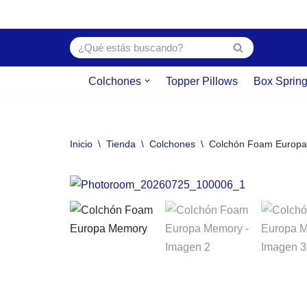
Saltar
al
contenido
Colchones
Topper Pillows
Box Sprin
Inicio
\
Tienda
\
Colchones
\
Colchón Foam Europ