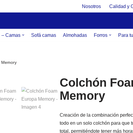
Nosotros
Calidad y 
g – Camas
Sofá camas
Almohadas
Forros
Para t
a Memory
Colchón Foa
Memory
Creación de la combinación perfect
todo en un solo colchón para que t
total, permitiéndote tener más hor