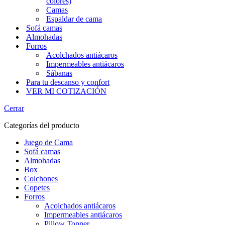
colores)
Camas
Espaldar de cama
Sofá camas
Almohadas
Forros
Acolchados antiácaros
Impermeables antiácaros
Sábanas
Para tu descanso y confort
VER MI COTIZACIÓN
Cerrar
Categorías del producto
Juego de Cama
Sofá camas
Almohadas
Box
Colchones
Copetes
Forros
Acolchados antiácaros
Impermeables antiácaros
Pillow Topper