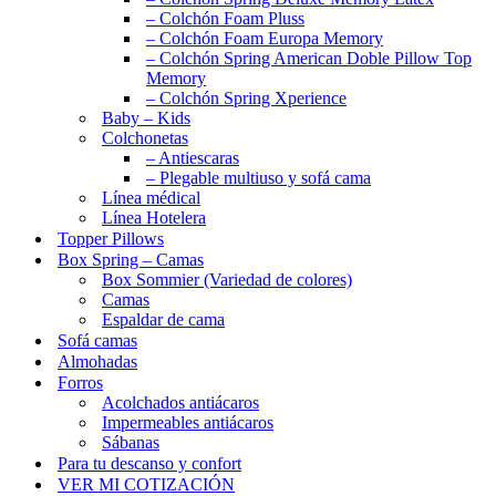
– Colchón Foam Pluss
– Colchón Foam Europa Memory
– Colchón Spring American Doble Pillow Top
Memory
– Colchón Spring Xperience
Baby – Kids
Colchonetas
– Antiescaras
– Plegable multiuso y sofá cama
Línea médical
Línea Hotelera
Topper Pillows
Box Spring – Camas
Box Sommier (Variedad de colores)
Camas
Espaldar de cama
Sofá camas
Almohadas
Forros
Acolchados antiácaros
Impermeables antiácaros
Sábanas
Para tu descanso y confort
VER MI COTIZACIÓN