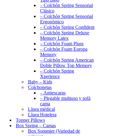
– Colchón Spring Sensorial
Clásico
– Colchón Spring Sensorial
Ergonómico
– Colchón Spring Confident
– Colchón Spring Deluxe
Memory Latex
– Colchón Foam Pluss
– Colchón Foam Europa
Memory
– Colchón Spring American
Doble Pillow Top Memory
– Colchón Spring
Xperience
Baby – Kids
Colchonetas
– Antiescaras
– Plegable multiuso y sofá
cama
Línea médical
Línea Hotelera
Topper Pillows
Box Spring – Camas
Box Sommier (Variedad de