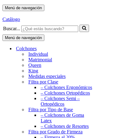
Menú de navegación
Catálogo
Buscar...
Menú de navegación
Colchones
Individual
Matrimonial
Queen
King
Medidas especiales
Filtra por Clase
– Colchones Ergonómicos
– Colchones Ortopédicos
– Colchones Semi –
Ortopédicos
Filtra por Tipo de Base
– Colchones de Goma
Latex
– Colchones de Resortes
Filtra por Grado de Firmeza
– Firmeza al 20%