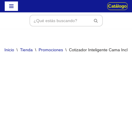
Catálogo
Saltar
al
contenido
Inicio
\
Tienda
\
Promociones
\
Cotizador Inteligente Cama Incl