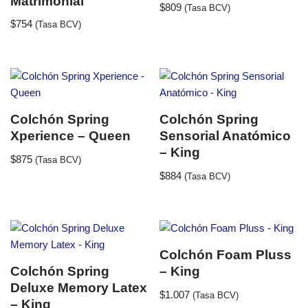
Matrimonial
$
809
(Tasa BCV)
$
754
(Tasa BCV)
Colchón Spring
Colchón Spring
Xperience – Queen
Sensorial Anatómico
– King
$
875
(Tasa BCV)
$
884
(Tasa BCV)
Colchón Foam Pluss
Colchón Spring
– King
Deluxe Memory Latex
$
1.007
(Tasa BCV)
– King