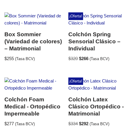
¡Oferta!
Box Sommier
Colchón Spring
(Variedad de colores)
Sensorial Clásico –
– Matrimonial
Individual
$
255
$
320
$
266
(Tasa BCV)
(Tasa BCV)
¡Oferta!
Colchón Foam
Colchón Latex
Medical - Ortopédico
Clásico Ortopédico -
Impermeable
Matrimonial
$
277
$
334
$
292
(Tasa BCV)
(Tasa BCV)