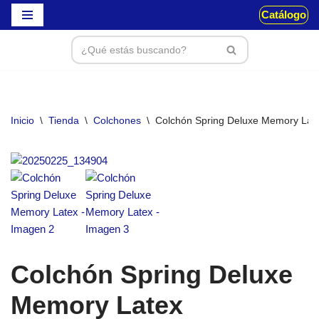
Catálogo
Saltar
al
contenido
Inicio
\
Tienda
\
Colchones
\
Colchón Spring Deluxe Memory Lat
Colchón Spring Deluxe
Memory Latex