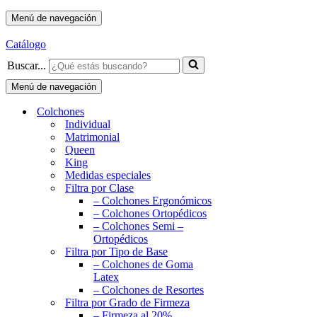
Menú de navegación
Catálogo
Buscar...
Menú de navegación
Colchones
Individual
Matrimonial
Queen
King
Medidas especiales
Filtra por Clase
– Colchones Ergonómicos
– Colchones Ortopédicos
– Colchones Semi –
Ortopédicos
Filtra por Tipo de Base
– Colchones de Goma
Latex
– Colchones de Resortes
Filtra por Grado de Firmeza
– Firmeza al 20%