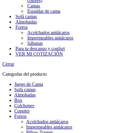
colores)
Camas
Espaldar de cama
Sofá camas
Almohadas
Forros
Acolchados antiácaros
Impermeables antiácaros
Sábanas
Para tu descanso y confort
VER MI COTIZACIÓN
Cerrar
Categorías del producto
Juego de Cama
Sofá camas
Almohadas
Box
Colchones
Copetes
Forros
Acolchados antiácaros
Impermeables antiácaros
Pillow Topper