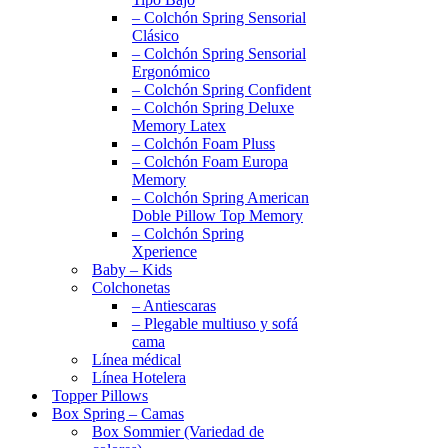
– Colchón Spring Sensorial
Clásico
– Colchón Spring Sensorial
Ergonómico
– Colchón Spring Confident
– Colchón Spring Deluxe
Memory Latex
– Colchón Foam Pluss
– Colchón Foam Europa
Memory
– Colchón Spring American
Doble Pillow Top Memory
– Colchón Spring
Xperience
Baby – Kids
Colchonetas
– Antiescaras
– Plegable multiuso y sofá
cama
Línea médical
Línea Hotelera
Topper Pillows
Box Spring – Camas
Box Sommier (Variedad de