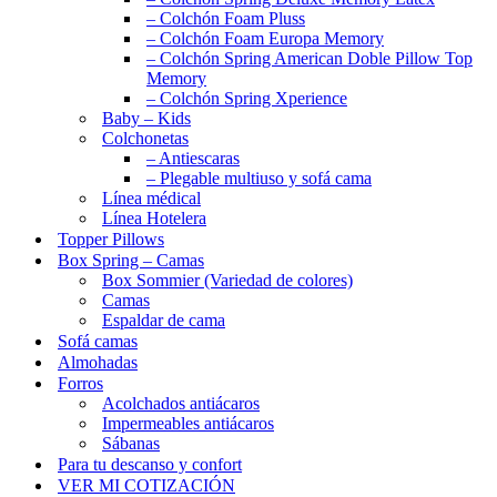
– Colchón Foam Pluss
– Colchón Foam Europa Memory
– Colchón Spring American Doble Pillow Top
Memory
– Colchón Spring Xperience
Baby – Kids
Colchonetas
– Antiescaras
– Plegable multiuso y sofá cama
Línea médical
Línea Hotelera
Topper Pillows
Box Spring – Camas
Box Sommier (Variedad de colores)
Camas
Espaldar de cama
Sofá camas
Almohadas
Forros
Acolchados antiácaros
Impermeables antiácaros
Sábanas
Para tu descanso y confort
VER MI COTIZACIÓN