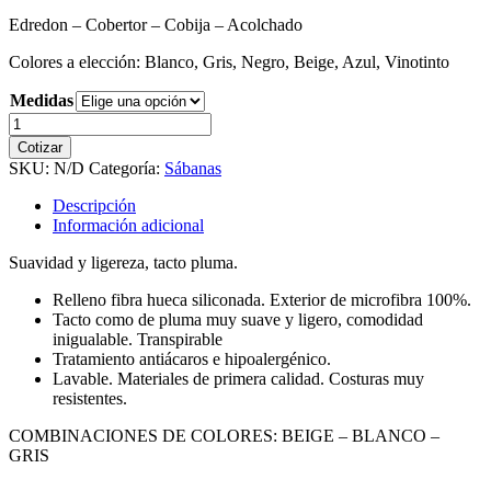
Edredon – Cobertor – Cobija – Acolchado
Colores a elección: Blanco, Gris, Negro, Beige, Azul, Vinotinto
Medidas
Acolchado
Edredón
Cotizar
Cobertor
SKU:
N/D
Categoría:
Sábanas
Cobija
Bicolor
Descripción
cantidad
Información adicional
Suavidad y ligereza, tacto pluma.
Relleno fibra hueca siliconada. Exterior de microfibra 100%.
Tacto como de pluma muy suave y ligero, comodidad
inigualable. Transpirable
Tratamiento antiácaros e hipoalergénico.
Lavable. Materiales de primera calidad. Costuras muy
resistentes.
COMBINACIONES DE COLORES: BEIGE – BLANCO –
GRIS