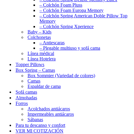
– Colchón Foam Pluss
– Colchón Foam Europa Memory
– Colchón Spring American Doble Pillow Top
Memory
– Colchón Spring Xperience
Baby – Kids
Colchonetas
– Antiescaras
– Plegable multiuso y sofá cama
Línea médical
Línea Hotelera
Topper Pillows
Box Spring – Camas
Box Sommier (Variedad de colores)
Camas
Espaldar de cama
Sofá camas
Almohadas
Forros
Acolchados antiácaros
Impermeables antiácaros
Sábanas
Para tu descanso y confort
VER MI COTIZACIÓN