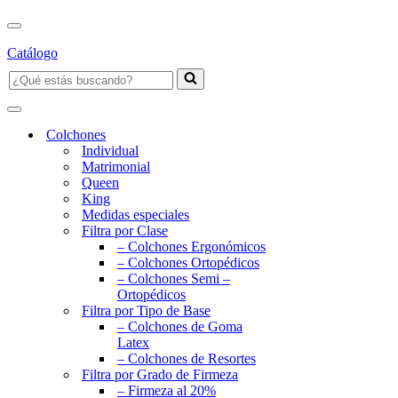
Menú
de
Catálogo
navegación
Buscar...
Menú
de
Colchones
navegación
Individual
Matrimonial
Queen
King
Medidas especiales
Filtra por Clase
– Colchones Ergonómicos
– Colchones Ortopédicos
– Colchones Semi –
Ortopédicos
Filtra por Tipo de Base
– Colchones de Goma
Latex
– Colchones de Resortes
Filtra por Grado de Firmeza
– Firmeza al 20%