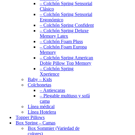
– Colchón Spring Sensorial
Clásico
– Colchón Spring Sensorial
Ergonómico
– Colchón Spring Confident
– Colchón Spring Deluxe
Memory Latex
– Colchón Foam Pluss
– Colchón Foam Europa
Memory
– Colchón Spring American
Doble Pillow Top Memory
– Colchón Spring
Xperience
Baby – Kids
Colchonetas
– Antiescaras
– Plegable multiuso y sofá
cama
Línea médical
Línea Hotelera
Topper Pillows
Box Spring – Camas
Box Sommier (Variedad de
colores)