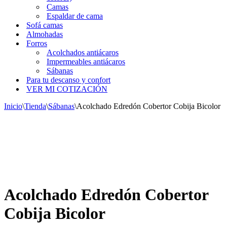
Camas
Espaldar de cama
Sofá camas
Almohadas
Forros
Acolchados antiácaros
Impermeables antiácaros
Sábanas
Para tu descanso y confort
VER MI COTIZACIÓN
Inicio
\
Tienda
\
Sábanas
\
Acolchado Edredón Cobertor Cobija Bicolor
Acolchado Edredón Cobertor
Cobija Bicolor