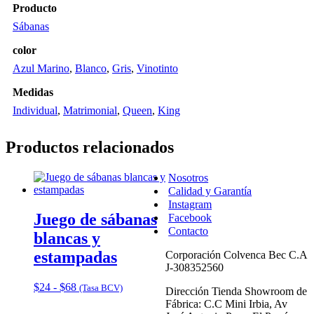
Producto
Sábanas
color
Azul Marino
,
Blanco
,
Gris
,
Vinotinto
Medidas
Individual
,
Matrimonial
,
Queen
,
King
Productos relacionados
Nosotros
Calidad y Garantía
Instagram
Juego de sábanas
Facebook
Contacto
blancas y
estampadas
Corporación Colvenca Bec C.A
J-308352560
Rango
$
24
-
$
68
(Tasa BCV)
Dirección Tienda Showroom de
de
Fábrica: C.C Mini Irbia, Av
precios: