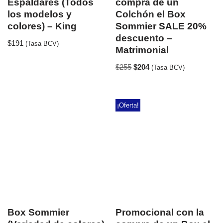
Espaldares (Todos
compra de un
los modelos y
Colchón el Box
colores) – King
Sommier SALE 20%
descuento –
$
191
(Tasa BCV)
Matrimonial
$
255
$
204
(Tasa BCV)
¡Oferta!
Box Sommier
Promocional con la