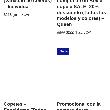
(Variedad de colores)
compra de un Box el
– Individual
copete SALE -20%
descuento (Todos los
$
213
(Tasa BCV)
modelos y colores) –
Queen
$
277
$
222
(Tasa BCV)
¡Oferta!
Copetes –
Promocional con la
Espaldares (Todos
compra de un