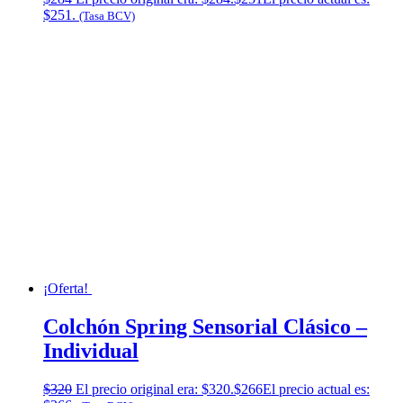
$251.
(Tasa BCV)
¡Oferta!
Colchón Spring Sensorial Clásico –
Individual
$
320
El precio original era: $320.
$
266
El precio actual es: