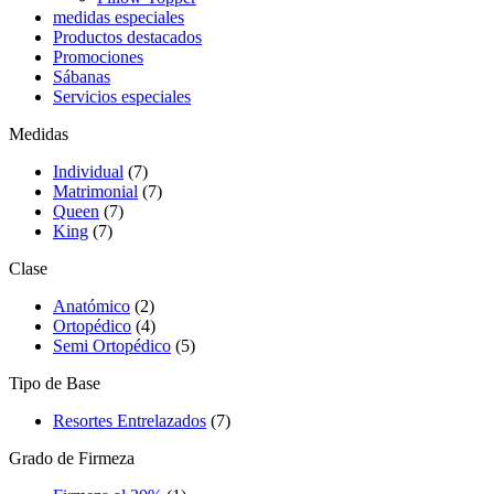
medidas especiales
Productos destacados
Promociones
Sábanas
Servicios especiales
Medidas
Individual
(7)
Matrimonial
(7)
Queen
(7)
King
(7)
Clase
Anatómico
(2)
Ortopédico
(4)
Semi Ortopédico
(5)
Tipo de Base
Resortes Entrelazados
(7)
Grado de Firmeza