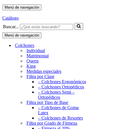
Menú de navegación
Catálogo
Buscar...
Menú de navegación
Colchones
Individual
Matrimonial
Queen
King
Medidas especiales
Filtra por Clase
– Colchones Ergonómicos
– Colchones Ortopédicos
– Colchones Semi –
Ortopédicos
Filtra por Tipo de Base
– Colchones de Goma
Latex
– Colchones de Resortes
Filtra por Grado de Firmeza
– Firmeza al 20%