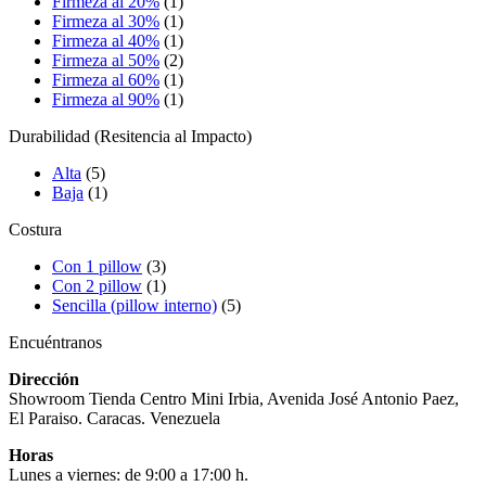
Firmeza al 20%
(1)
Firmeza al 30%
(1)
Firmeza al 40%
(1)
Firmeza al 50%
(2)
Firmeza al 60%
(1)
Firmeza al 90%
(1)
Durabilidad (Resitencia al Impacto)
Alta
(5)
Baja
(1)
Costura
Con 1 pillow
(3)
Con 2 pillow
(1)
Sencilla (pillow interno)
(5)
Encuéntranos
Dirección
Showroom Tienda Centro Mini Irbia, Avenida José Antonio Paez,
El Paraiso. Caracas. Venezuela
Horas
Lunes a viernes: de 9:00 a 17:00 h.