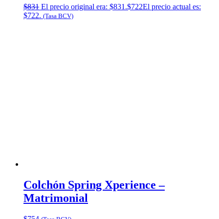
$
831
El precio original era: $831.
$
722
El precio actual es:
$722.
(Tasa BCV)
Colchón Spring Xperience –
Matrimonial
$
754