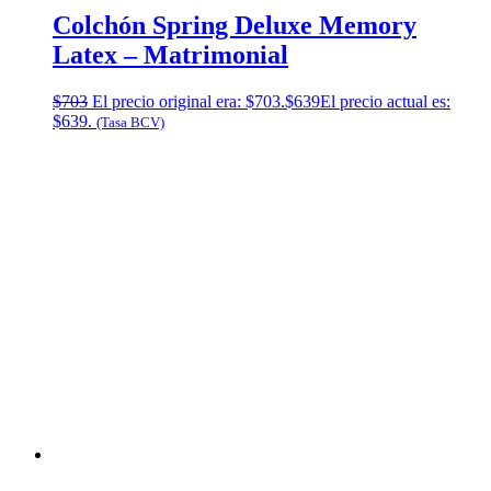
Colchón Spring Deluxe Memory
Latex – Matrimonial
$
703
El precio original era: $703.
$
639
El precio actual es:
$639.
(Tasa BCV)