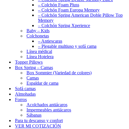
– Colchón Foam Pluss
– Colchón Foam Europa Memory
– Colchón Spring American Doble Pillow Top
Memory
– Colchón Spring Xperience
Baby – Kids
Colchonetas
– Antiescaras
– Plegable multiuso y sofá cama
Línea médical
Línea Hotelera
Topper Pillows
Box Spring – Camas
Box Sommier (Variedad de colores)
Camas
Espaldar de cama
Sofá camas
Almohadas
Forros
Acolchados antiácaros
Impermeables antiácaros
Sábanas
Para tu descanso y confort
VER MI COTIZACIÓN