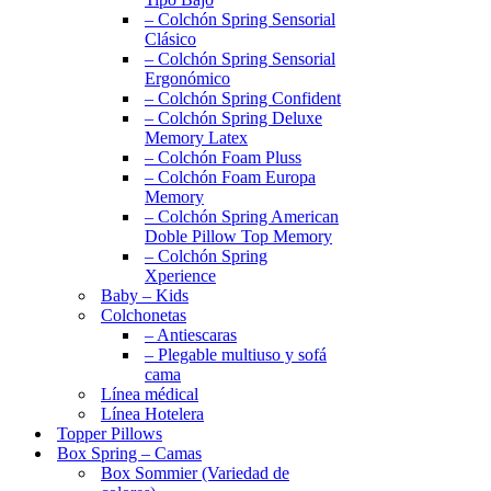
– Colchón Spring Sensorial
Clásico
– Colchón Spring Sensorial
Ergonómico
– Colchón Spring Confident
– Colchón Spring Deluxe
Memory Latex
– Colchón Foam Pluss
– Colchón Foam Europa
Memory
– Colchón Spring American
Doble Pillow Top Memory
– Colchón Spring
Xperience
Baby – Kids
Colchonetas
– Antiescaras
– Plegable multiuso y sofá
cama
Línea médical
Línea Hotelera
Topper Pillows
Box Spring – Camas
Box Sommier (Variedad de