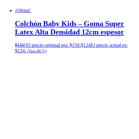
¡Oferta!
Colchón Baby Kids – Goma Super
Latex Alta Densidad 12cm espesor
$
150
El precio original era: $150.
$
124
El precio actual es:
$124.
(Tasa BCV)