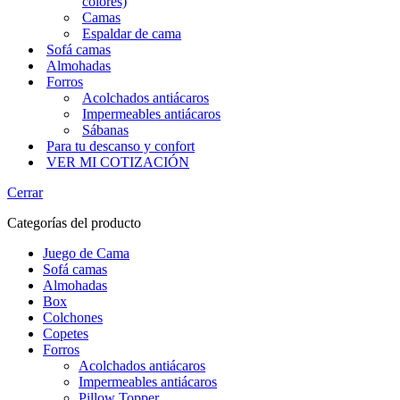
colores)
Camas
Espaldar de cama
Sofá camas
Almohadas
Forros
Acolchados antiácaros
Impermeables antiácaros
Sábanas
Para tu descanso y confort
VER MI COTIZACIÓN
Cerrar
Categorías del producto
Juego de Cama
Sofá camas
Almohadas
Box
Colchones
Copetes
Forros
Acolchados antiácaros
Impermeables antiácaros
Pillow Topper