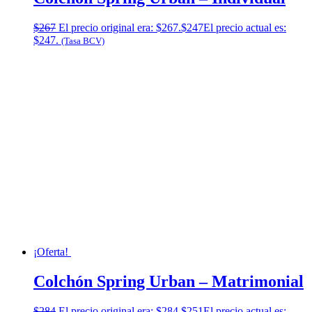
$
267
El precio original era: $267.
$
247
El precio actual es:
$247.
(Tasa BCV)
¡Oferta!
Colchón Spring Urban – Matrimonial
$
284
El precio original era: $284.
$
251
El precio actual es: