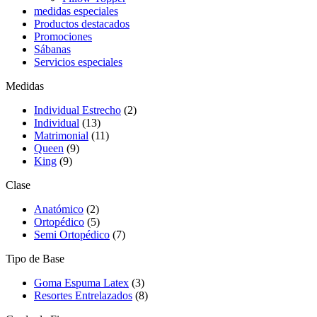
medidas especiales
Productos destacados
Promociones
Sábanas
Servicios especiales
Medidas
Individual Estrecho
(2)
Individual
(13)
Matrimonial
(11)
Queen
(9)
King
(9)
Clase
Anatómico
(2)
Ortopédico
(5)
Semi Ortopédico
(7)
Tipo de Base
Goma Espuma Latex
(3)
Resortes Entrelazados
(8)