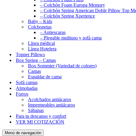
– Colchón Foam Europa Memory
– Colchón Spring American Doble Pillow Top 
– Colchón Spring Xperience
Baby – Kids
Colchonetas
– Antiescaras
– Plegable multiuso y sofá cama
Línea médical
Línea Hotelera
Topper Pillows
Box Spring – Camas
Box Sommier (Variedad de colores)
Camas
Espaldar de cama
Sofá camas
Almohadas
Forros
Acolchados antiácaros
Impermeables antiácaros
Sábanas
Para tu descanso y confort
VER MI COTIZACIÓN
Menú de navegación