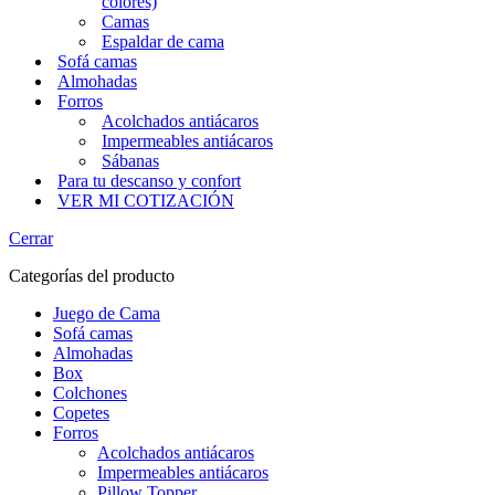
colores)
Camas
Espaldar de cama
Sofá camas
Almohadas
Forros
Acolchados antiácaros
Impermeables antiácaros
Sábanas
Para tu descanso y confort
VER MI COTIZACIÓN
Cerrar
Categorías del producto
Juego de Cama
Sofá camas
Almohadas
Box
Colchones
Copetes
Forros
Acolchados antiácaros
Impermeables antiácaros
Pillow Topper