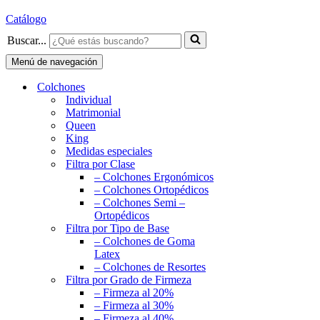
Catálogo
Buscar...
Menú de navegación
Colchones
Individual
Matrimonial
Queen
King
Medidas especiales
Filtra por Clase
– Colchones Ergonómicos
– Colchones Ortopédicos
– Colchones Semi –
Ortopédicos
Filtra por Tipo de Base
– Colchones de Goma
Latex
– Colchones de Resortes
Filtra por Grado de Firmeza
– Firmeza al 20%
– Firmeza al 30%
– Firmeza al 40%