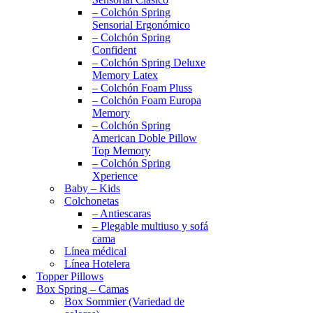
– Colchón Spring
Sensorial Ergonómico
– Colchón Spring
Confident
– Colchón Spring Deluxe
Memory Latex
– Colchón Foam Pluss
– Colchón Foam Europa
Memory
– Colchón Spring
American Doble Pillow
Top Memory
– Colchón Spring
Xperience
Baby – Kids
Colchonetas
– Antiescaras
– Plegable multiuso y sofá
cama
Línea médical
Línea Hotelera
Topper Pillows
Box Spring – Camas
Box Sommier (Variedad de