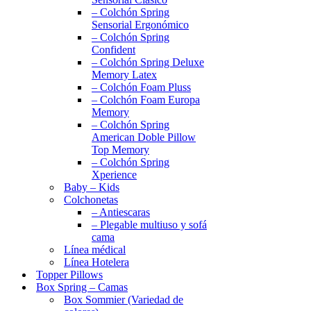
– Colchón Spring
Sensorial Ergonómico
– Colchón Spring
Confident
– Colchón Spring Deluxe
Memory Latex
– Colchón Foam Pluss
– Colchón Foam Europa
Memory
– Colchón Spring
American Doble Pillow
Top Memory
– Colchón Spring
Xperience
Baby – Kids
Colchonetas
– Antiescaras
– Plegable multiuso y sofá
cama
Línea médical
Línea Hotelera
Topper Pillows
Box Spring – Camas
Box Sommier (Variedad de