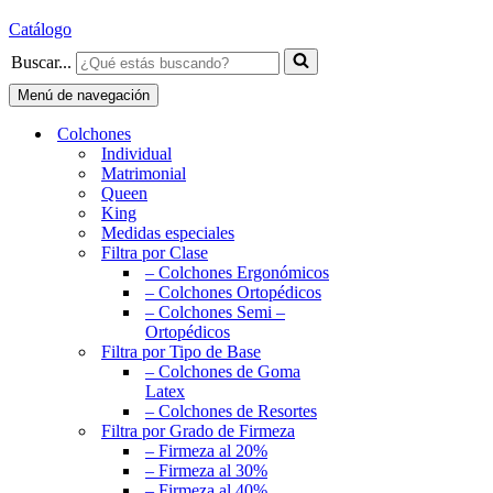
Catálogo
Buscar...
Menú de navegación
Colchones
Individual
Matrimonial
Queen
King
Medidas especiales
Filtra por Clase
– Colchones Ergonómicos
– Colchones Ortopédicos
– Colchones Semi –
Ortopédicos
Filtra por Tipo de Base
– Colchones de Goma
Latex
– Colchones de Resortes
Filtra por Grado de Firmeza
– Firmeza al 20%
– Firmeza al 30%
– Firmeza al 40%