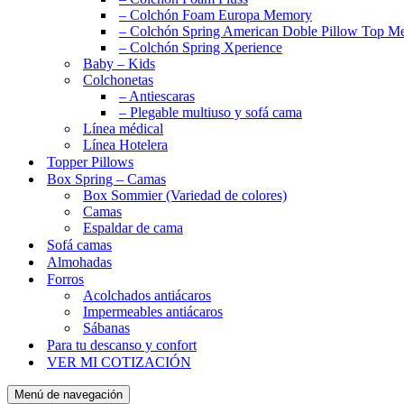
– Colchón Foam Europa Memory
– Colchón Spring American Doble Pillow Top 
– Colchón Spring Xperience
Baby – Kids
Colchonetas
– Antiescaras
– Plegable multiuso y sofá cama
Línea médical
Línea Hotelera
Topper Pillows
Box Spring – Camas
Box Sommier (Variedad de colores)
Camas
Espaldar de cama
Sofá camas
Almohadas
Forros
Acolchados antiácaros
Impermeables antiácaros
Sábanas
Para tu descanso y confort
VER MI COTIZACIÓN
Menú de navegación