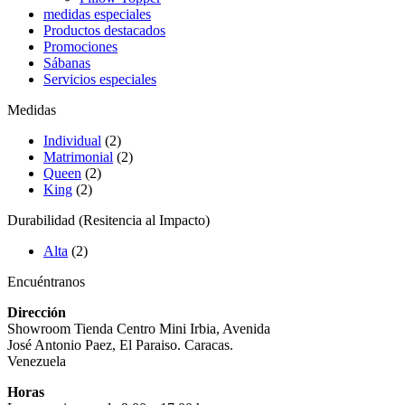
medidas especiales
Productos destacados
Promociones
Sábanas
Servicios especiales
Medidas
Individual
(2)
Matrimonial
(2)
Queen
(2)
King
(2)
Durabilidad (Resitencia al Impacto)
Alta
(2)
Encuéntranos
Dirección
Showroom Tienda Centro Mini Irbia, Avenida
José Antonio Paez, El Paraiso. Caracas.
Venezuela
Horas