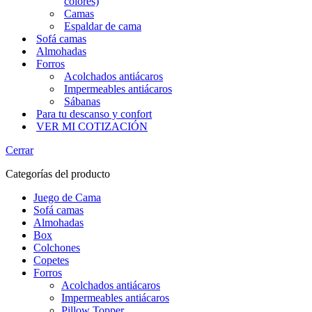
colores)
Camas
Espaldar de cama
Sofá camas
Almohadas
Forros
Acolchados antiácaros
Impermeables antiácaros
Sábanas
Para tu descanso y confort
VER MI COTIZACIÓN
Cerrar
Categorías del producto
Juego de Cama
Sofá camas
Almohadas
Box
Colchones
Copetes
Forros
Acolchados antiácaros
Impermeables antiácaros
Pillow Topper