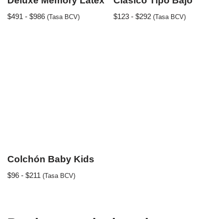
Deluxe Memory Latex
Clásico Tipo Bajo
$
491
-
$
986
$
123
-
$
292
(Tasa BCV)
(Tasa BCV)
Colchón Baby Kids
$
96
-
$
211
(Tasa BCV)