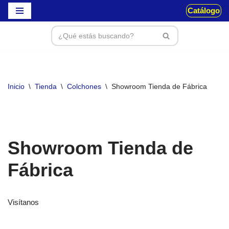
Catálogo
Saltar
al
contenido
Inicio
\
Tienda
\
Colchones
\
Showroom Tienda de Fábrica
Showroom Tienda de
Fábrica
Visítanos