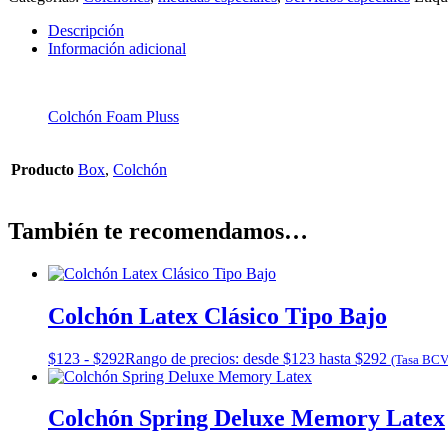
Descripción
Información adicional
Colchón Foam Pluss
Producto
Box
,
Colchón
También te recomendamos…
Colchón Latex Clásico Tipo Bajo
$
123
-
$
292
Rango de precios: desde $123 hasta $292
(Tasa BCV
Colchón Spring Deluxe Memory Latex