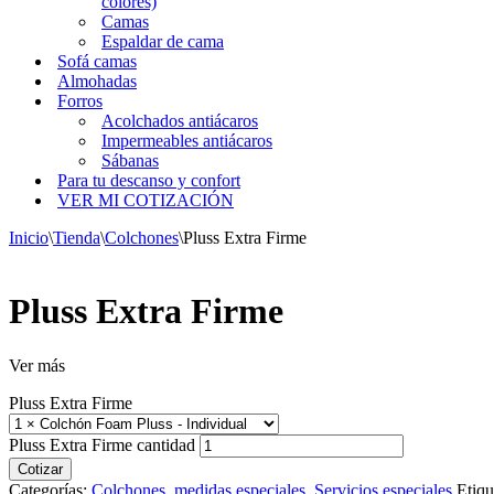
colores)
Camas
Espaldar de cama
Sofá camas
Almohadas
Forros
Acolchados antiácaros
Impermeables antiácaros
Sábanas
Para tu descanso y confort
VER MI COTIZACIÓN
Inicio
\
Tienda
\
Colchones
\
Pluss Extra Firme
Pluss Extra Firme
Ver más
Pluss Extra Firme
Pluss Extra Firme cantidad
Cotizar
Categorías:
Colchones
,
medidas especiales
,
Servicios especiales
Etiqu