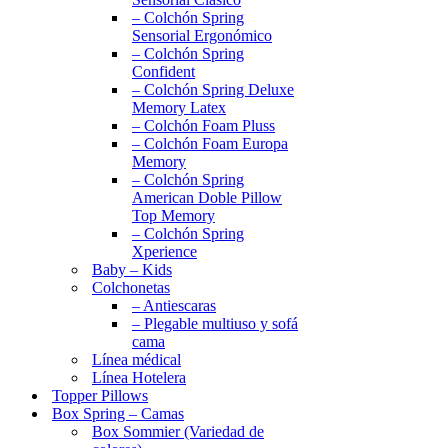
– Colchón Spring
Sensorial Ergonómico
– Colchón Spring
Confident
– Colchón Spring Deluxe
Memory Latex
– Colchón Foam Pluss
– Colchón Foam Europa
Memory
– Colchón Spring
American Doble Pillow
Top Memory
– Colchón Spring
Xperience
Baby – Kids
Colchonetas
– Antiescaras
– Plegable multiuso y sofá
cama
Línea médical
Línea Hotelera
Topper Pillows
Box Spring – Camas
Box Sommier (Variedad de