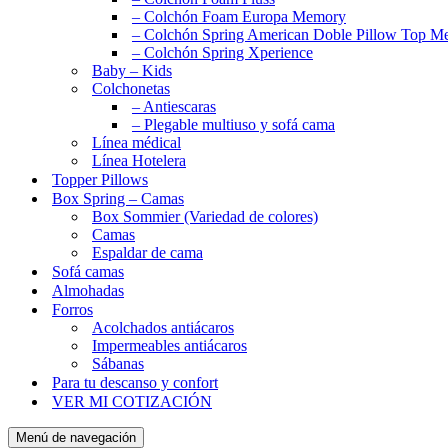
– Colchón Foam Europa Memory
– Colchón Spring American Doble Pillow Top 
– Colchón Spring Xperience
Baby – Kids
Colchonetas
– Antiescaras
– Plegable multiuso y sofá cama
Línea médical
Línea Hotelera
Topper Pillows
Box Spring – Camas
Box Sommier (Variedad de colores)
Camas
Espaldar de cama
Sofá camas
Almohadas
Forros
Acolchados antiácaros
Impermeables antiácaros
Sábanas
Para tu descanso y confort
VER MI COTIZACIÓN
Menú de navegación