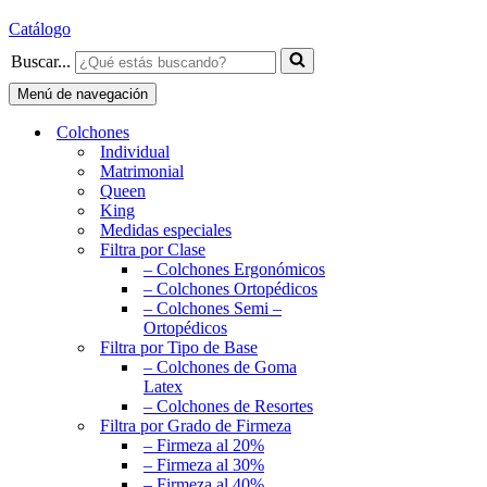
Catálogo
Buscar...
Menú de navegación
Colchones
Individual
Matrimonial
Queen
King
Medidas especiales
Filtra por Clase
– Colchones Ergonómicos
– Colchones Ortopédicos
– Colchones Semi –
Ortopédicos
Filtra por Tipo de Base
– Colchones de Goma
Latex
– Colchones de Resortes
Filtra por Grado de Firmeza
– Firmeza al 20%
– Firmeza al 30%
– Firmeza al 40%