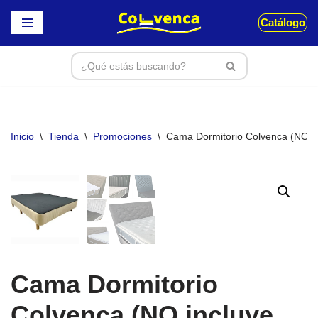
Catálogo
Saltar
al
contenido
Inicio
\
Tienda
\
Promociones
\
Cama Dormitorio Colvenca (NO inc
Cama Dormitorio
Colvenca (NO incluye