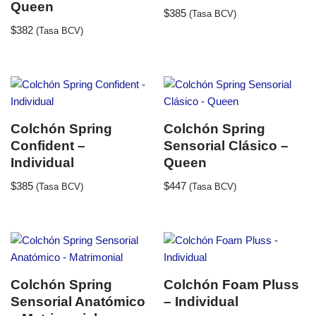
Queen
$
385
(Tasa BCV)
$
382
(Tasa BCV)
Colchón Spring
Colchón Spring
Confident –
Sensorial Clásico –
Individual
Queen
$
385
$
447
(Tasa BCV)
(Tasa BCV)
Colchón Spring
Colchón Foam Pluss
Sensorial Anatómico
– Individual