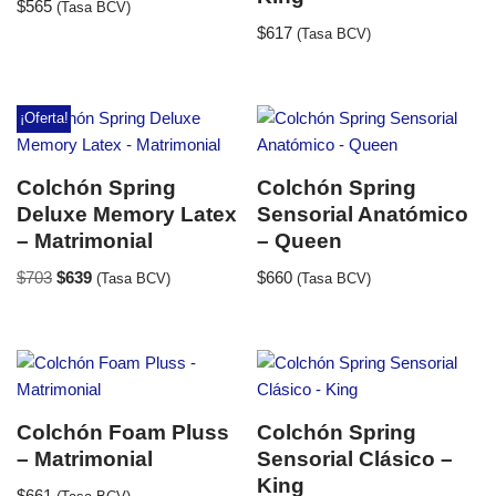
$
565
(Tasa BCV)
$
617
(Tasa BCV)
¡Oferta!
Colchón Spring
Colchón Spring
Deluxe Memory Latex
Sensorial Anatómico
– Matrimonial
– Queen
$
703
$
639
$
660
(Tasa BCV)
(Tasa BCV)
Colchón Foam Pluss
Colchón Spring
– Matrimonial
Sensorial Clásico –
King
$
661