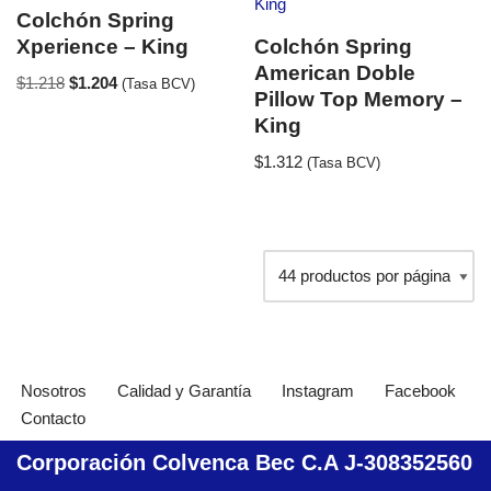
Colchón Spring
Xperience – King
Colchón Spring
American Doble
$
1.218
$
1.204
(Tasa BCV)
Pillow Top Memory –
King
$
1.312
(Tasa BCV)
Nosotros
Calidad y Garantía
Instagram
Facebook
Contacto
Corporación Colvenca Bec C.A J-308352560