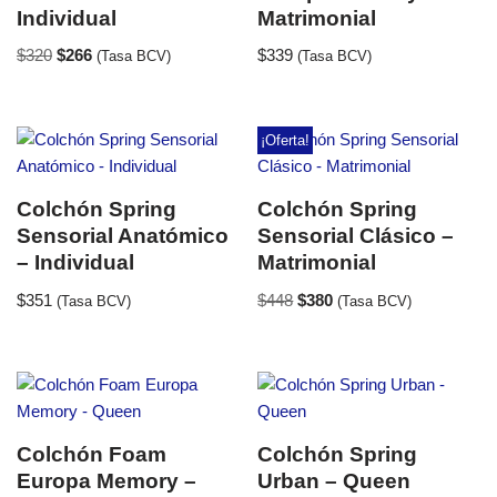
Individual
Matrimonial
$
320
$
266
$
339
(Tasa BCV)
(Tasa BCV)
¡Oferta!
Colchón Spring
Colchón Spring
Sensorial Anatómico
Sensorial Clásico –
– Individual
Matrimonial
$
351
$
448
$
380
(Tasa BCV)
(Tasa BCV)
Colchón Foam
Colchón Spring
Europa Memory –
Urban – Queen