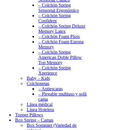
– Colchón Spring
Sensorial Ergonómico
– Colchón Spring
Confident
– Colchón Spring Deluxe
Memory Latex
– Colchón Foam Pluss
– Colchón Foam Europa
Memory
– Colchón Spring
American Doble Pillow
Top Memory
– Colchón Spring
Xperience
Baby – Kids
Colchonetas
– Antiescaras
– Plegable multiuso y sofá
cama
Línea médical
Línea Hotelera
Topper Pillows
Box Spring – Camas
Box Sommier (Variedad de