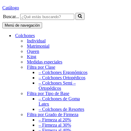
Catálogo
Buscar...
Menú de navegación
Colchones
Individual
Matrimonial
Queen
King
Medidas especiales
Filtra por Clase
– Colchones Ergonómicos
– Colchones Ortopédicos
– Colchones Semi –
Ortopédicos
Filtra por Tipo de Base
– Colchones de Goma
Latex
– Colchones de Resortes
Filtra por Grado de Firmeza
– Firmeza al 20%
– Firmeza al 30%
– Firmeza al 40%