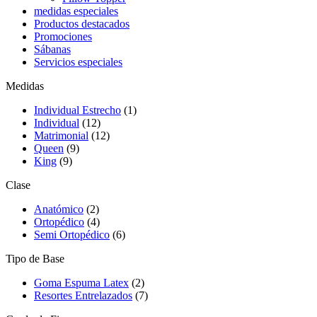
medidas especiales
Productos destacados
Promociones
Sábanas
Servicios especiales
Medidas
Individual Estrecho
(1)
Individual
(12)
Matrimonial
(12)
Queen
(9)
King
(9)
Clase
Anatómico
(2)
Ortopédico
(4)
Semi Ortopédico
(6)
Tipo de Base
Goma Espuma Latex
(2)
Resortes Entrelazados
(7)