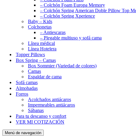
– Colchón Foam Europa Memory
– Colchón Spring American Doble Pillow Top 
– Colchón Spring Xperience
Baby – Kids
Colchonetas
– Antiescaras
– Plegable multiuso y sofá cama
Línea médical
Línea Hotelera
Topper Pillows
Box Spring – Camas
Box Sommier (Variedad de colores)
Camas
Espaldar de cama
Sofá camas
Almohadas
Forros
Acolchados antiácaros
Impermeables antiácaros
Sábanas
Para tu descanso y confort
VER MI COTIZACIÓN
Menú de navegación