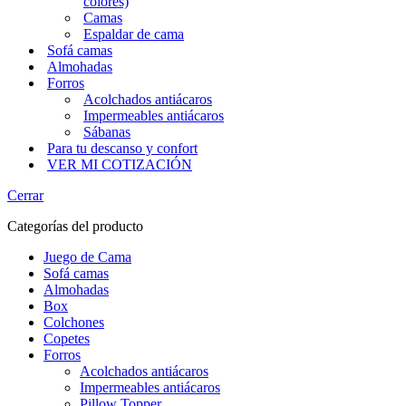
colores)
Camas
Espaldar de cama
Sofá camas
Almohadas
Forros
Acolchados antiácaros
Impermeables antiácaros
Sábanas
Para tu descanso y confort
VER MI COTIZACIÓN
Cerrar
Categorías del producto
Juego de Cama
Sofá camas
Almohadas
Box
Colchones
Copetes
Forros
Acolchados antiácaros
Impermeables antiácaros
Pillow Topper