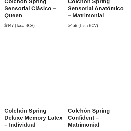
Colchón Spring
Colchón Spring
Sensorial Clásico –
Sensorial Anatómico
Queen
– Matrimonial
$
447
$
458
(Tasa BCV)
(Tasa BCV)
Colchón Spring
Colchón Spring
Deluxe Memory Latex
Confident –
– Individual
Matrimonial