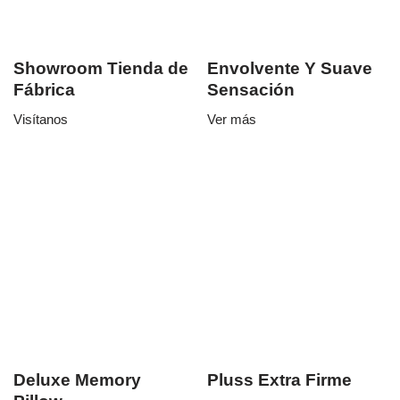
Showroom Tienda de
Envolvente Y Suave
Fábrica
Sensación
Visítanos
Ver más
Deluxe Memory
Pluss Extra Firme