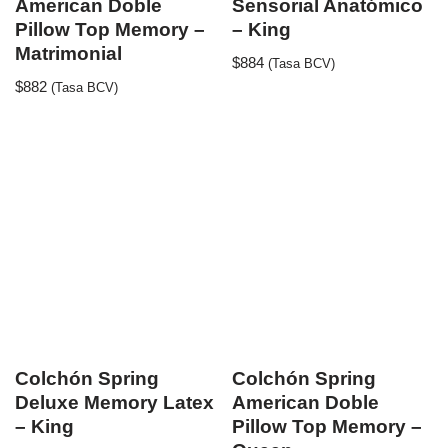
American Doble
Sensorial Anatómico
Pillow Top Memory –
– King
Matrimonial
$
884
(Tasa BCV)
$
882
(Tasa BCV)
Colchón Spring
Colchón Spring
Deluxe Memory Latex
American Doble
– King
Pillow Top Memory –