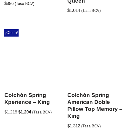
Queen
$
986
(Tasa BCV)
$
1.014
(Tasa BCV)
¡Oferta!
Colchón Spring
Colchón Spring
Xperience – King
American Doble
Pillow Top Memory –
$
1.218
$
1.204
(Tasa BCV)
King
$
1.312
(Tasa BCV)