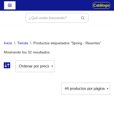
Catálogo
Saltar
al
contenido
Inicio
\
Tienda
\
Productos etiquetados “Spring - Resortes”
Mostrando los 32 resultados