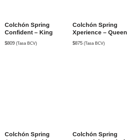
Colchón Spring
Colchón Spring
Confident – King
Xperience – Queen
$
809
$
875
(Tasa BCV)
(Tasa BCV)
Colchón Spring
Colchón Spring