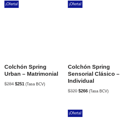
¡Oferta!
¡Oferta!
Colchón Spring
Colchón Spring
Urban – Matrimonial
Sensorial Clásico –
Individual
$
284
$
251
(Tasa BCV)
$
320
$
266
(Tasa BCV)
¡Oferta!